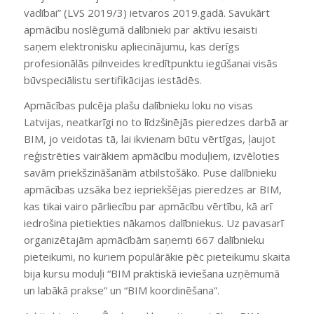
vadībai” (LVS 2019/3) ietvaros 2019.gadā. Savukārt
apmācību noslēgumā dalībnieki par aktīvu iesaisti
saņem elektronisku apliecinājumu, kas derīgs
profesionālās pilnveides kredītpunktu iegūšanai visās
būvspeciālistu sertifikācijas iestādēs.
Apmācības pulcēja plašu dalībnieku loku no visas
Latvijas, neatkarīgi no to līdzšinējās pieredzes darbā ar
BIM, jo veidotas tā, lai ikvienam būtu vērtīgas, ļaujot
reģistrēties vairākiem apmācību moduļiem, izvēloties
savām priekšzināšanām atbilstošāko. Puse dalībnieku
apmācības uzsāka bez iepriekšējas pieredzes ar BIM,
kas tikai vairo pārliecību par apmācību vērtību, kā arī
iedrošina pietiekties nākamos dalībniekus. Uz pavasarī
organizētajām apmācībām saņemti 667 dalībnieku
pieteikumi, no kuriem populārākie pēc pieteikumu skaita
bija kursu moduļi “BIM praktiskā ieviešana uzņēmumā
un labākā prakse” un “BIM koordinēšana”.