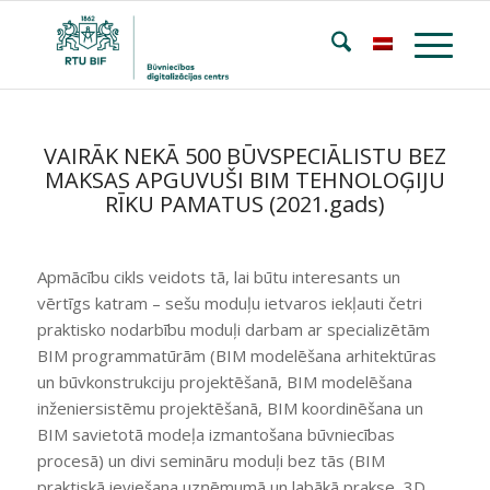
VAIRĀK NEKĀ 500 BŪVSPECIĀLISTU BEZ
MAKSAS APGUVUŠI BIM TEHNOLOĢIJU
RĪKU PAMATUS (2021.gads)
Apmācību cikls veidots tā, lai būtu interesants un
vērtīgs katram – sešu moduļu ietvaros iekļauti četri
praktisko nodarbību moduļi darbam ar specializētām
BIM programmatūrām (BIM modelēšana arhitektūras
un būvkonstrukciju projektēšanā, BIM modelēšana
inženiersistēmu projektēšanā, BIM koordinēšana un
BIM savietotā modeļa izmantošana būvniecības
procesā) un divi semināru moduļi bez tās (BIM
praktiskā ieviešana uzņēmumā un labākā prakse, 3D