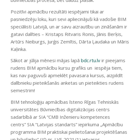
Pozitīvi apmācību rezultāti iespējami tikai ar
pasniedzēju loku, kuri sevi apliecinājuši kā vadošie BIM
speciālisti Latvijā, un ar savu aizrautību un zināšanām ir
gatavi dalīties – Kristaps Ritvaris Ronis, Jānis Berķis,
Artūrs Neiburgs, Jurģis Zemītis, Dārta Ļaudaka un Māris
Kaļinka.
Sākot ar jūlija mēnesi mājas lapā
bdc.rtu.lv
ir pieejams
rudens BIM apmācību kursu grafiks un iespēja tiem,
kas nav paguvuši apmeklēt pavasara kursus, aizpildīt
dalībnieku pieteikšanās anketas un pieteikties rudens
semestrim!
BIM tehnoloģiju apmācības īsteno Rīgas Tehniskās
universitātes Būvniecības digitalizācijas centrs
sadarbībā ar
SIA “CMB Inženieru kompetences
centrs”
SIA “Latvijas standarts” iepirkuma „Apmācību
programma BIM praktiskai pielietošanai projektēšanas
un būvdarbu” (ID nr. LVS 2021/1) ietvaros.