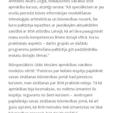
Arhitekts Aivars Žogla, noklausoties vairākus BIM
apmācību kursus, atzinīgi secina:
“Kā speciālistam ar jau
esošu pieredzi būves informācijas modelēšanas
tehnoloģijās arhitektūras un būvniecības nozarē, šie
kursi palīdzēja iepazīties ar jaunākajām aktualitātēm
saistībā ar BIM attīstību Latvijā, kā arī ļāva paaugstināt
manu esošu kompetences līmeni dotajā sfērā. Kursu
praktiskais aspekts – darbs grupās un dažādu
programmu pielietošana palīdzēja gūt padziļinātāku
ieskatu dotajās tēmas.”
Būvspeciālists Uldis Mosāns apmācības vairākos
moduļos vērtē
: “Pateicos par lielisko iespēju papildināt
savas zināšanas būvniecības jomā! Kad pieteicos
kursiem, man zināšanas par BIM praktiski nebija. Tā kā
apmācības bija bezmaksas, es nolēmu izmantot šo
iespēju. Ieguvums no šiem kursiem – ievērojami
paplašināju savas zināšanas būvniecības jomā, kā arī
guvu izpratni, kā BIM metodes tiek izmantotas ne tikai
būvniecības procesā, bet daudz plašāk.”