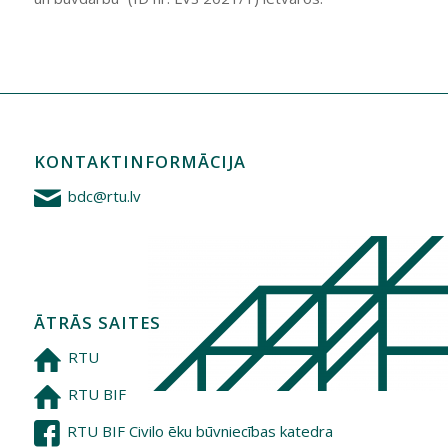
KONTAKTINFORMĀCIJA
bdc@rtu.lv
ĀTRĀS SAITES
RTU
RTU BIF
RTU BIF Civilo ēku būvniecības katedra