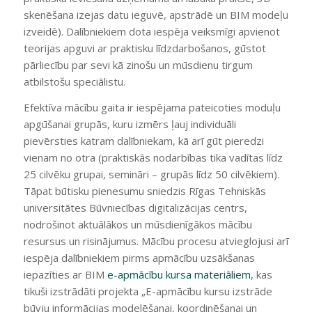
skenēšana izejas datu ieguvē, apstrādē un BIM modeļu
izveidē). Dalībniekiem dota iespēja veiksmīgi apvienot
teorijas apguvi ar praktisku līdzdarbošanos, gūstot
pārliecību par sevi kā zinošu un mūsdienu tirgum
atbilstošu speciālistu.
Efektīva mācību gaita ir iespējama pateicoties moduļu
apgūšanai grupās, kuru izmērs ļauj individuāli
pievērsties katram dalībniekam, kā arī gūt pieredzi
vienam no otra (praktiskās nodarbības tika vadītas līdz
25 cilvēku grupai, semināri – grupās līdz 50 cilvēkiem).
Tāpat būtisku pienesumu sniedzis Rīgas Tehniskās
universitātes Būvniecības digitalizācijas centrs,
nodrošinot aktuālākos un mūsdienīgākos mācību
resursus un risinājumus. Mācību procesu atvieglojusi arī
iespēja dalībniekiem pirms apmācību uzsākšanas
iepazīties ar BIM
e-apmācību kursa materiāliem
, kas
tikuši izstrādāti projekta „E-apmācību kursu izstrāde
būvju informācijas modelēšanai, koordinēšanai un