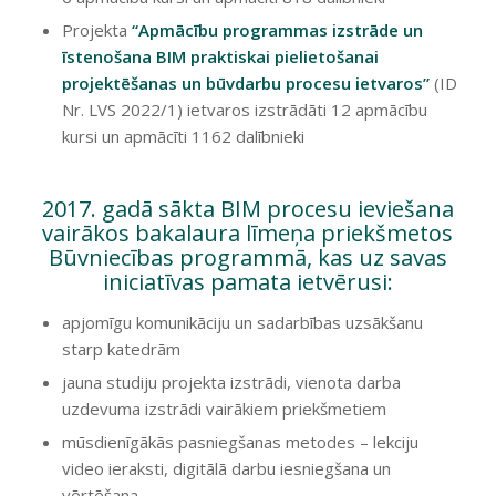
Projekta
“
Apmācību programmas izstrāde un
īstenošana BIM praktiskai pielietošanai
projektēšanas un būvdarbu procesu ietvaros
”
(ID
Nr. LVS 2022/1) ietvaros izstrādāti 12 apmācību
kursi un apmācīti 1162 dalībnieki
2017. gadā sākta BIM procesu ieviešana
vairākos bakalaura līmeņa priekšmetos
Būvniecības programmā, kas uz savas
iniciatīvas pamata ietvērusi:
apjomīgu komunikāciju un sadarbības uzsākšanu
starp katedrām
jauna studiju projekta izstrādi, vienota darba
uzdevuma izstrādi vairākiem priekšmetiem
mūsdienīgākās pasniegšanas metodes – lekciju
video ieraksti, digitālā darbu iesniegšana un
vērtēšana