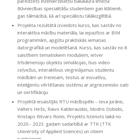
paredzēts inženierzinātņu bakalaura līmeņa
Būvniecības specialitāšu studentiem gan klātienē,
gan tālmācībā, kā arī speciālistu tālākizglītībā.
Projekta rezultātā izveidots kurss, kas sastāv no
interaktīva mācību materiāla, lai iepazītos ar BIM
programmām, apgūtu praktiskās iemaņas
datorgrafikā un modelēšanā. Kurss, kas sastāv no 8
saistītiem tematiskiem moduļiem, ietver
trīsdimensiju objektu simulācijas, īsus video
ceļvežus, interaktīvus vingrinājumus studentu
mācībām un treniņam, testus ar inovatīvu,
inteliģentu vērtēšanas sistēmu ar atgriezenisko saiti
un sertifikāciju.
Projektā iesaistījās RTU mācībspēki – Ieva Jurāne,
Valters Hiršs, Raivo Kalderauskis, Modris Dobelis,
Kristaps Ritvars Ronis. Projekts īstenots laikā no
2020.- 2023. gadam sadarbībā ar TTK (TTK
University of Applied Sciences) un citiem
partneriem.