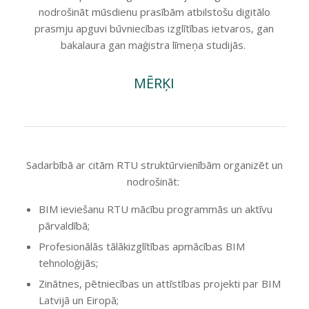
nodrošināt mūsdienu prasībām atbilstošu
digitālo
prasmju apguvi būvniecības izglītības ietvaros
, gan
bakalaura gan maģistra līmeņa studijās.
MĒRĶI
S
adarbībā ar citām RTU struktūrvienībām organizēt un
nodrošināt
:
BIM ieviešanu RTU mācību programmās un aktīvu
pārvaldībā;
Profesionālās tālākizglītības apmācības BIM
tehnoloģijās;
Zinātnes, pētniecības un attīstības projekti par BIM
Latvijā un Eiropā;