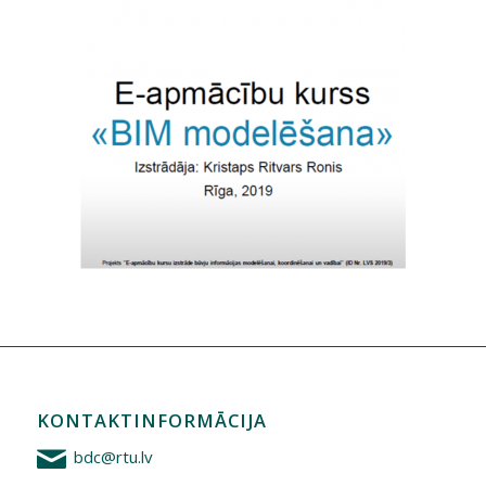
KONTAKTINFORMĀCIJA
bdc@rtu.lv