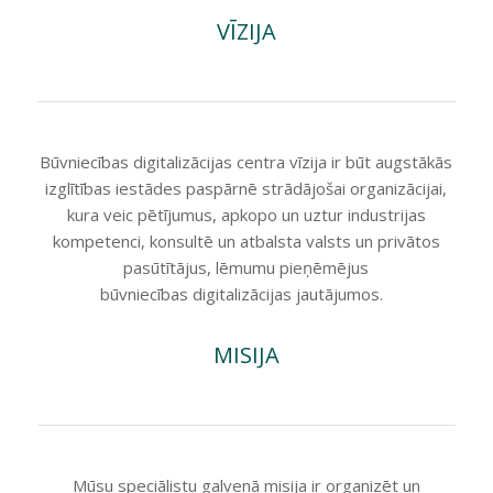
VĪZIJA
Būvniecības
digitalizācijas
centra vīzija ir būt augstākās
izglītības iestādes paspārnē
strādājošai organizācijai,
kura veic pētījumus, apkopo un uztur industrijas
kompetenci, konsultē un atbalsta valsts un privātos
pasūtītājus, lēmumu pieņēmējus
būvniecības
digitalizācijas
jautājumos.
MISIJA
Mūsu speciālistu galvenā misija ir o
rganizēt un