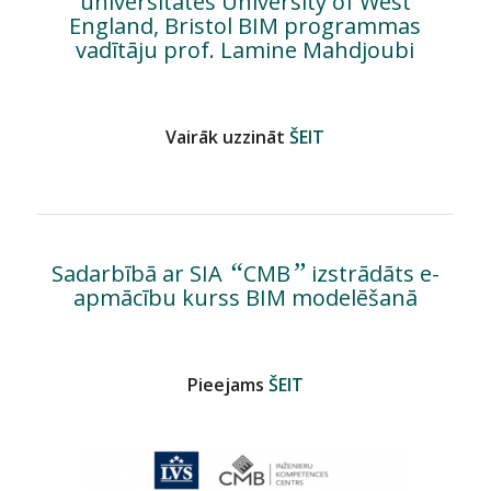
universitātes University of West
England, Bristol BIM programmas
vadītāju prof. Lamine Mahdjoubi
Vairāk uzzināt
ŠEIT
“
”
Sadarbībā ar SIA
CMB
izstrādāts e-
apmācību kurss BIM modelēšanā
Pieejams
ŠEIT