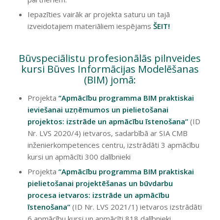
Iepazīties vairāk ar projekta saturu un tajā
izveidotajiem materiāliem iespējams
ŠEIT!
Būvspeciālistu profesionālās pilnveides
kursi Būves Informācijas Modelēšanas
(BIM) jomā:
Projekta
“Apmācību programma BIM praktiskai
ieviešanai uzņēmumos un pielietošanai
projektos: izstrāde un apmācību īstenošana”
(ID
Nr. LVS 2020/4) ietvaros, sadarbībā ar SIA CMB
inženierkompetences centru, izstrādāti 3 apmācību
kursi un apmācīti 300 dalībnieki
Projekta
“Apmācību programma BIM praktiskai
pielietošanai projektēšanas un būvdarbu
procesa ietvaros: izstrāde un apmācību
īstenošana”
(ID Nr. LVS 2021/1) ietvaros izstrādāti
6 apmācību kursi un apmācīti 818 dalībnieki